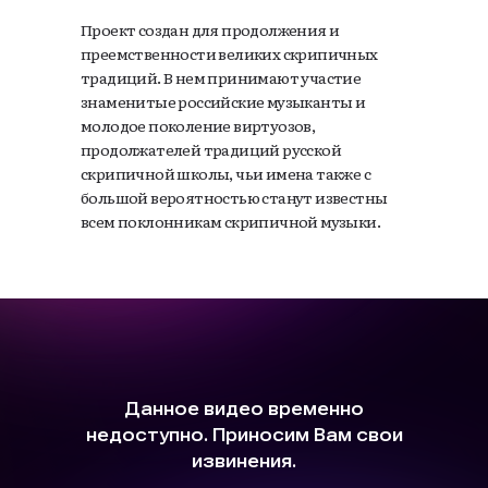
ДАТА
Проект создан для продолжения и
27.12
преемственности великих скрипичных
традиций. В нем принимают участие
19:00
знаменитые российские музыканты и
молодое поколение виртуозов,
ГОРОД
продолжателей традиций русской
Москва,
скрипичной школы, чьи имена также с
большой вероятностью станут известны
Культурный центр
всем поклонникам скрипичной музыки.
на Арбате
Купить билет