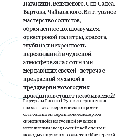
Паганини, Венявского, Сен-Санса,
Бартока, Чайковского. Виртуозное
мастерство солистов,
обрамленное полнозвучием
оркестровой палитры, красота,
глубина и искренность
переживаний в чудесной
атмосфере зала с сотнями
мерцающих свечей - встреча с
прекрасной музыкой в
преддверии новогодних
праздников станет незабываемой!
Виртуозы России | Русская скрипичная
школа — это всероссийский проект
состоящий из серии гала-концертов
скрипичной виртуозной музыки в
исполнении звезд Российской сцены и
молодых виртуозов-солистов «Мастерской